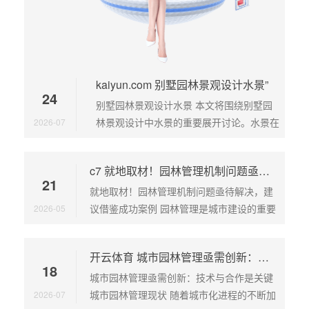
kaiyun.com 别墅园林景观设计水景”
24
别墅园林景观设计水景 本文将围绕别墅园
林景观设计中水景的重要展开讨论。水景在
2026-07
别墅园林中扮演着重要角色，能够增加景观
的层次感、活力和观赏。然而，在水景设计
c7 就地取材！园林管理机制问题亟待解决，建议借鉴成功案例
21
就地取材！园林管理机制问题亟待解决，建
议借鉴成功案例 园林管理是城市建设的重要
2026-05
组成部分，然而，目前我国园林管理机制中
存在一些问题，亟待解决。本文将从几个
开云体育 城市园林管理亟需创新：技术与合作是关键
18
城市园林管理亟需创新：技术与合作是关键
城市园林管理现状 随着城市化进程的不断加
2026-07