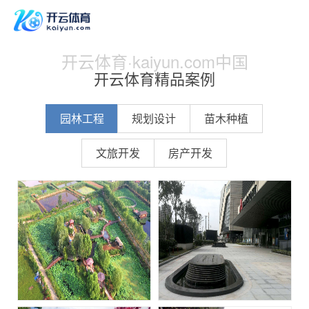
开云体育·kaiyun.com中国
开云体育精品案例
园林工程
规划设计
苗木种植
文旅开发
房产开发
开云体育
开云体育
黄河故道国家湿地公园项
江阴澄星大厦项目（万豪酒
店)